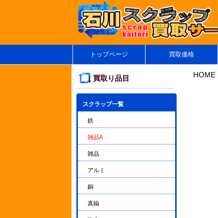
トップページ
買取価格
HOME
買取り品目
スクラップ一覧
▼
鉄
雑品A
雑品
アルミ
銅
真鍮