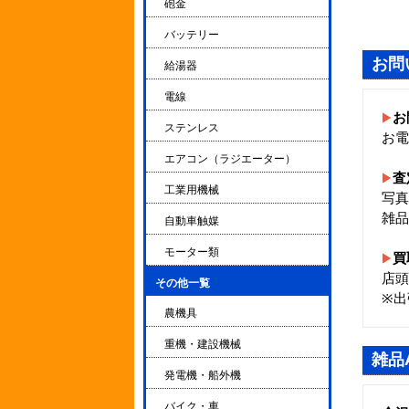
砲金
バッテリー
お問
給湯器
電線
お
ステンレス
お電
エアコン（ラジエーター）
査
工業用機械
写真
雑品
自動車触媒
モーター類
買
店頭
その他一覧
▼
※出
農機具
重機・建設機械
雑品
発電機・船外機
バイク・車