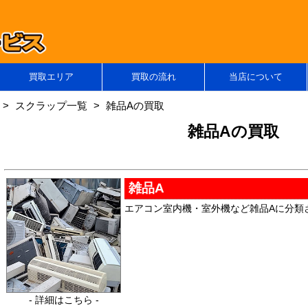
買取エリア
買取の流れ
当店について
スクラップ一覧
雑品Aの買取
雑品Aの買取
雑品A
エアコン室内機・室外機など雑品Aに分類
- 詳細はこちら -