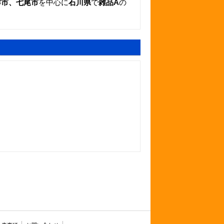
咋市、七尾市
を中心に
石川県
で
雑品A
の