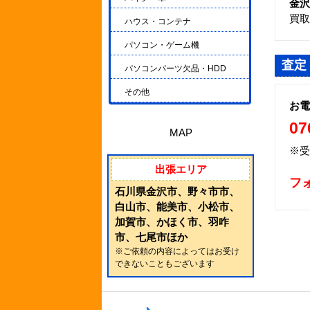
金沢
買取
ハウス・コンテナ
パソコン・ゲーム機
査定
パソコンパーツ欠品・HDD
その他
お電
07
MAP
※受
出張エリア
フ
石川県金沢市、野々市市、
白山市、能美市、小松市、
加賀市、かほく市、羽咋
市、七尾市ほか
※ご依頼の内容によってはお受け
できないこともございます