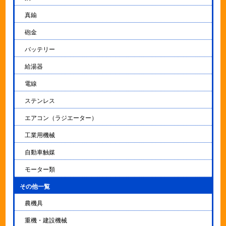
真鍮
砲金
バッテリー
給湯器
電線
ステンレス
エアコン（ラジエーター）
工業用機械
自動車触媒
モーター類
その他一覧
▼
農機具
重機・建設機械