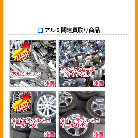
アルミ関連買取り商品
アルミホイール
アルミサッシ
（タイヤなし）
時価
時価
タイヤ付アルミホ
タイヤ付アルミホ
イール（大）
イール（小）
時価
時価