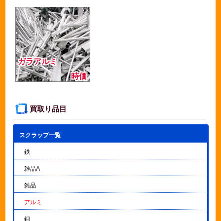
ガラアルミ
時価
買取り品目
スクラップ一覧
▼
鉄
雑品A
雑品
アルミ
銅